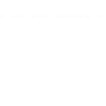
ME
SÓCIOS
NOTÍCIAS
ÁREAS DE ATUAÇÃO
FAL
Fale com
Gomes Advo
Nome:*
E-mail:*
Assunto: