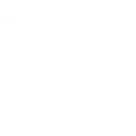
E CONOSCO
gados Associados